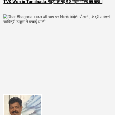
TVK Won in Tamilnadu: रेवड़ी के गढ़ में 8 ग्राम गोल्ड का वादा ।