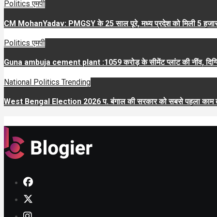
Politics
एमपी
CM MohanYadav: PMGSY के 25 साल पूरे, मध्य प्रदेश को मिली 5 हजार क
Politics
एमपी
Guna ambuja cement plant :1059 करोड़ के सीमेंट प्लांट की नींव, दिग्विज
National
Politics
Trending
West Bengal Election 2026 प. बंगाल की सरकार को सबसे पहला काम त