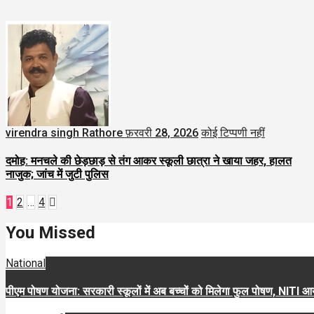
virendra singh Rathore
फ़रवरी 28, 2026
कोई टिप्पणी नहीं
दमोह: मनचले की छेड़छाड़ से तंग आकर स्कूली छात्रा ने खाया जहर, हालत
नाजुक; जांच में जुटी पुलिस
Posts
1
2
…
4
pagination
You Missed
National
पीएम पोषण योजना: सरकारी स्कूलों में अब बच्चों को मिलेगा फुल पोषण, NITI आ